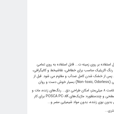
ستفاده بر روی زمینه ت... قابل استفاده به روی تمامی
 رنگ اکریلیک مناسب برای خطاطی، نقاشیخط و کالیگرافی،
... پس از خشک شدن کامل ضدآب و مقاوم می شود. قبل از
روان
ویژگیهای متمایز کننده: 🔷 نوک پهن و زاویه‌دار: نوک chisel شکل با ضخامت ۸ میلی‌متر، امکان طراحی دق... رنگ‌های زنده، مات و
پوشاننده: تمام رنگ‌های این ست دارای پوشش بالا، رنگ‌دانه‌های... چندسطحی و چندمنظوره: ماژیک‌های POSCA PC-8K برای کار
دون بوی زننده، بدون مواد شیمیایی مضر و...