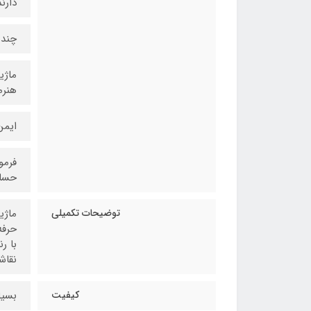
دارن
چندس
هنرم
ایمن
فرمو
حساس
توضیحات تکمیلی
حرفه
با ر
نقاش
کیفیت
بسیا