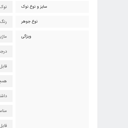
سایز و نوع نوک
نوک سرکج 8 میل
نوع جوهر
رنگ‌دانه
ویژگی
ماژی
درجه
قابل
همچن
داشت
مناس
قابل