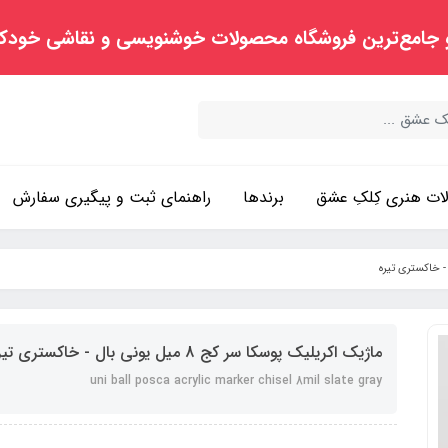
 جامع‌ترین فروشگاه محصولات خوشنویسی و نقاشی خودک
ت هنری کِلکِ عشق
برندها
راهنمای ثبت و پیگیری سفارش
ماژیک اکریلیک پوسکا سر کج 8 میل یونی بال - خاکستری تیره
uni ball posca acrylic marker chisel 8mil slate gray