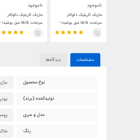
ناموجود
ناموجود
 دکوکالر
ماژیک اکریلیک دکوکالر
ماژیک اکریلیک دکوکالر یوشی
سرتخت 15/5 میل یوشیدا -
سرتخت 15/5 میل یوشیدا -
- بسته 4 رنگ (مشکی، سفی
سفید
نقره ای و طلایی)
مشخصات
دیدگاه‌ها
نوع محصول
ماژی
تولیدکننده (برند)
یونی بال (encil
مدل و سری
پوسکا (-8K
رنگ
خاکستر