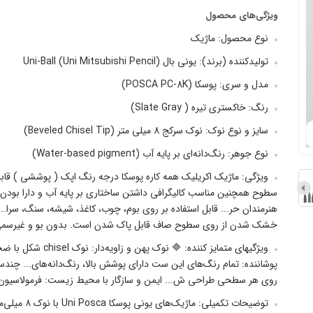
ویژگی‌های محصول
نوع محصول: ماژیک
تولیدکننده (برند): یونی بال (Uni-Ball (Uni Mitsubishi Pencil
مدل و سری: پوسکا (POSCA PC-8K)
رنگ: خاکستری تیره ( Slate Gray)
سایز و نوع نوک: نوک سرکج 8 میلی متر (Beveled Chisel Tip)
نوع جوهر: رنگ‌دانه‌ای بر پایه آب (Water-based pigment)
ویژگی: ماژیک اکریلیک همه کاره پوسکا درجه رنگ اپک ( پوششی ) قابل ا
سطوح همچنین مناسب کالیگرافی داشتن ساختاری بر پایه آب و دارا بودن
هنرمندان حر... قابل استفاده بر روی بوم، چوب، کاغذ، شیشه، سنگ، سرا
خشک شدن از روی سطوح صاف قابل پاک شدن است. بدون بو و غیرسمی (Non-toxic, Odorless) بسیار خوش دست و 
روی هر سطحی طراحی ش... ایمن و سازگار با محیط زیست: فرمولاسیون ب
توضیحات تکمیلی: ماژیک‌های یونی پوسکا Uni Posca با نوک ۸ میلی‌متری...