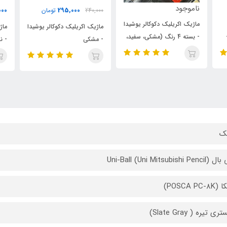
نام
295,000
295,000
240,000
تومان
تومان
دا
ماژیک اکریلیک دکوکالر یوشیدا
ماژیک اکریلیک دکوکالر یوشیدا
د،
- بست
- مشکی
- نقره ای
ک
Uni-Ball (Uni Mitsubishi P
POSCA PC)
ی تیره ( Slate Gray)