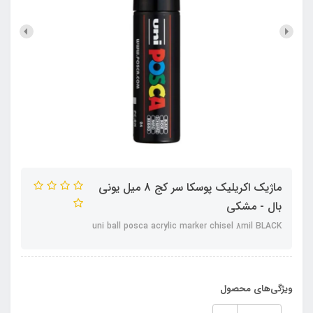
ماژیک اکریلیک پوسکا سر کج 8 میل یونی
بال - مشکی
uni ball posca acrylic marker chisel 8mil BLACK
ویژگی‌های محصول