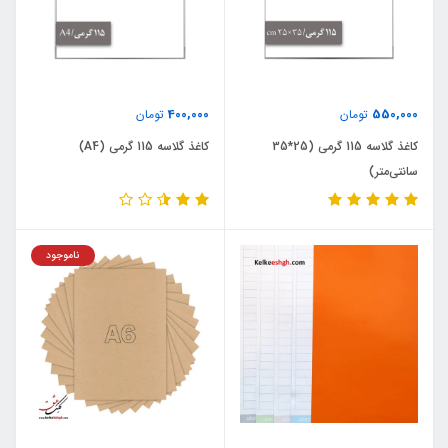
400,000
550,000
تومان
تومان
کاغذ گلاسه 115 گرمی (25*35
کاغذ گلاسه 115 گرمی (A4)
سانتی‌متر)
ناموجود