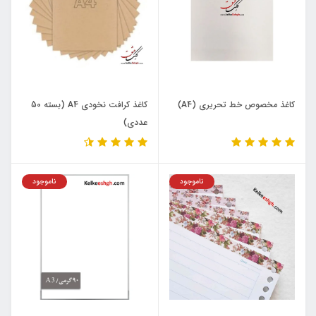
کاغذ مخصوص خط تحریری (A4)
کاغذ کرافت نخودی A4 (بسته 50
عددی)
ناموجود
ناموجود