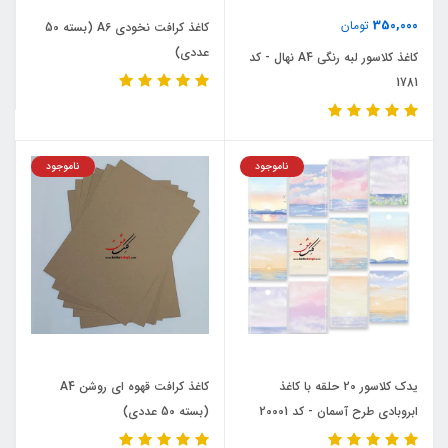
350,000
تومان
کاغذ کرافت نخودی A6 (بسته 50
عددی)
کاغذ کلاسور لبه رنگی A4 نهال - کد
1781
ناموجود
ناموجود
یدک کلاسور 20 حلقه با کاغذ
کاغذ کرافت قهوه‏ ای روشن A4
ابروبادی طرح آسمان - کد 20001
(بسته 50 عددی)