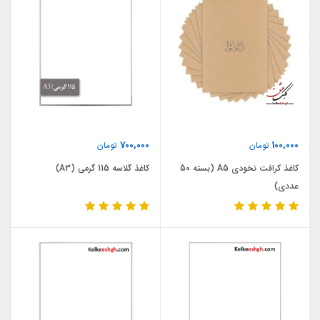
700,000
100,000
تومان
تومان
کاغذ کرافت نخودی A5 (بسته 50
کاغذ گلاسه 115 گرمی (A3)
عددی)