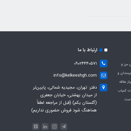
ارتباط با ما
09024440571
 مرز و
ی هنرمندان و
info@kelkeeshgh.com
از علاقه
دفتر: تهران، مجیدیه شمالی، پایین‌تر
ات کمیاب
از میدان بهشتی، خیابان جعفری
است.
(گلستان یکم) (قبل از مراجعه لطفاً
هماهنگ شود فروش حضوری نداریم)