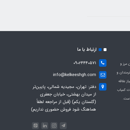
ارتباط با ما
09024440571
 مرز و
ی هنرمندان و
info@kelkeeshgh.com
از علاقه
دفتر: تهران، مجیدیه شمالی، پایین‌تر
ات کمیاب
از میدان بهشتی، خیابان جعفری
است.
(گلستان یکم) (قبل از مراجعه لطفاً
هماهنگ شود فروش حضوری نداریم)