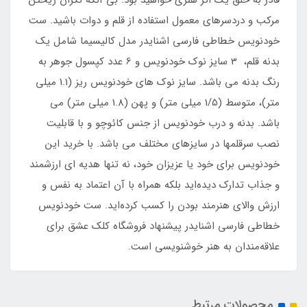
قادر به خلق یک اثر هنری خواهید بود. بی آنکه نگران ریختن
مرکب و دردسرهای معمول استفاده از قلم و دوات باشید. ست
خودنویس خطاطی فارسی اشنایدر مدل کالیسیما شامل یک
بدنه قلم، 3 سایز نوک خودنویس و 6 عدد کپسول جوهر به
رنگ بدنه می باشد. سایز نوک های خودنویس ریز (1.1 میلی
متر)، متوسط (1/5 میلی متر) و پهن (1.8 میلی متر) می
باشد. بدنه و درب خودنویس از جنس کائوچو و با قابلیت
نصب سرقلمها در سایزهای مختلف می باشد. با خرید این
خودنویس برای خود یا عزیزان خود، نه تنها هدیه ای ارزشمند
و جذاب تدارک دیده‌اید بلکه همراه با آن اعتماد به نفس و
ارزش والای هنرمند بودن را کسب کرده‌اید. ست خودنویس
خطاطی فارسی اشنایدر پیشنهاد فروشگاه کلک عشق برای
علاقه‌مندان به هنر خوشنویسی است.
محصولات مرتبط