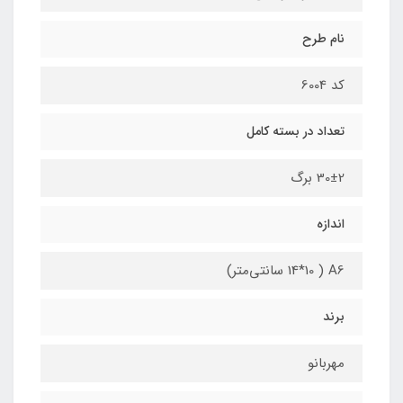
نام طرح
کد 6004
تعداد در بسته کامل
30±2 برگ
اندازه
A6 ( 14*10 سانتی‌متر)
برند
مهربانو