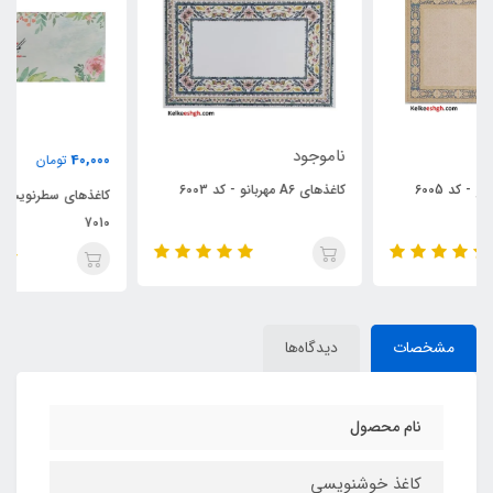
ناموجود
40,000
تومان
کاغذهای A6 مهربانو - کد 6003
کاغذهای سطرنویسی مهربانو - کد
7010
مشخصات
دیدگاه‌ها
نام محصول
کاغذ خوشنویسی