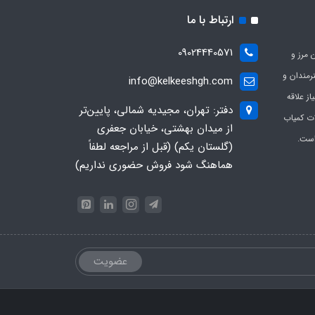
ارتباط با ما
09024440571
 مرز و
ی هنرمندان و
info@kelkeeshgh.com
از علاقه
دفتر: تهران، مجیدیه شمالی، پایین‌تر
ات کمیاب
از میدان بهشتی، خیابان جعفری
است.
(گلستان یکم) (قبل از مراجعه لطفاً
هماهنگ شود فروش حضوری نداریم)
عضویت