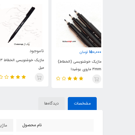
ناموجود
1,500,000
تومان
ماژیک خوشنویسی الخطاط ۳
یسی (الخطاط)
میل
بسته‌های 12 رنگ
مشخصات
دیدگاه‌ها
نام محصول
ماژ