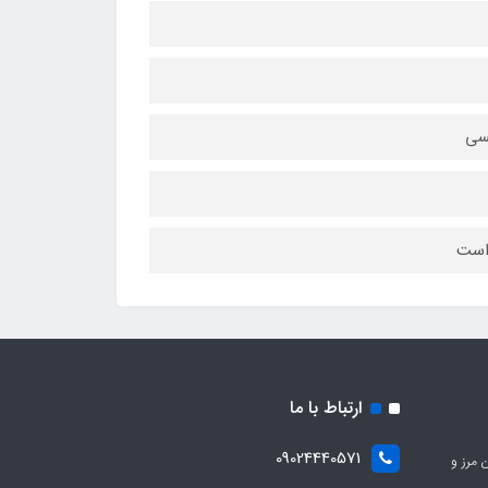
 است
ارتباط با ما
09024440571
 مرز و