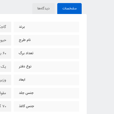
مشخصات
دیدگاه‌ها
برند
گاجک
نام طرح
حیوا
تعداد برگ
۶۰ برگ
نوع دفتر
یک 
ابعاد
وزیری (17×4
جنس جلد
مقوا
جنس کاغذ
70 گرمی