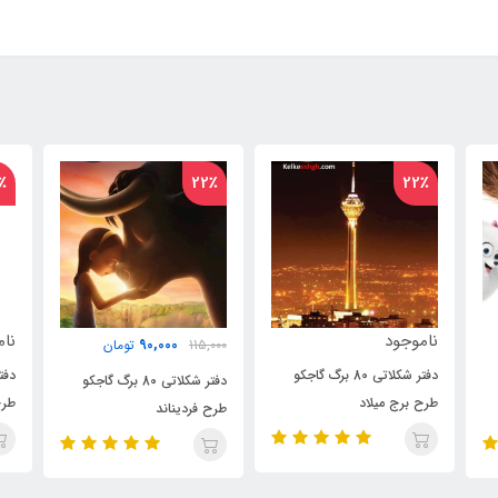
٪
22٪
22٪
ناموجود
90,000
115,000
تومان
000
دفتر شکلاتی ۸۰ برگ گاجکو
دفتر شکلاتی 80 برگ گاجکو
طرح پری کوچولو
طرح فردیناند
طرح