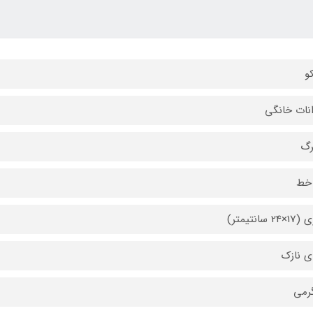
و
نات خانگی
خط
2 سانتیمتر)
ی نازک