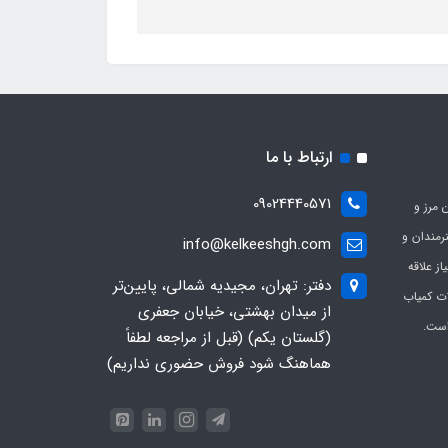
ارتباط با ما
09024440571
 مرز و
ی هنرمندان و
info@kelkeeshgh.com
از علاقه
دفتر: تهران، مجیدیه شمالی، پایین‌تر
ات کمیاب
از میدان بهشتی، خیابان جعفری
است.
(گلستان یکم) (قبل از مراجعه لطفاً
هماهنگ شود فروش حضوری نداریم)