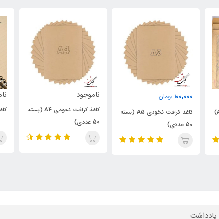
ناموجود
ناموجود
نام
کاغذ کرافت نخودی A4 (بسته
کاغذ پاپکویی نخودی خط‌دار
کاغ
A5 (بسته
50 عددی)
 یادداشت