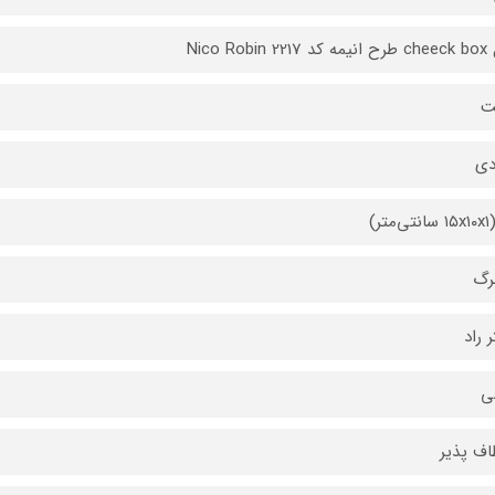
Nico Robin
ت
دی
 راد
ی
اف پذیر