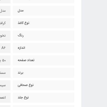
مدل
مدل cheeck box طرح انیمه کد  2217
نوع کاغذ
کراف
رنگ
نخو
اندازه
A6 (۱۵x۱۰x۱ سانتی‌متر)
تعداد صفحه
50 برگ
برند
مستر
نوع صحافي
سیم
نوع جلد
انعط