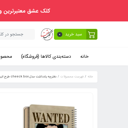
کلک عشق معتبرترین و
سبد خرید
0
خانه
دسته‌بندی کالاها (فروشگاه)
محصولا
خانه
فهرست محصولات
دفترچه یادداشت مدل cheeck box طرح انیمه کد Nico Robin 2217