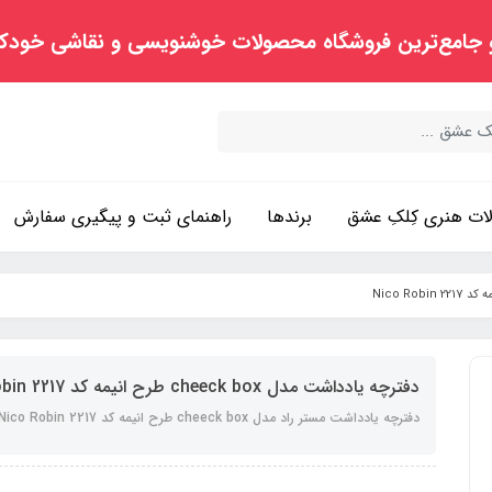
 جامع‌ترین فروشگاه محصولات خوشنویسی و نقاشی خودک
ت هنری کِلکِ عشق
برندها
راهنمای ثبت و پیگیری سفارش
دفترچه یادداشت مدل cheeck box طرح انیمه کد Nico Robin 2217
دفترچه یادداشت مستر راد مدل cheeck box طرح انیمه کد Nico Robin 2217