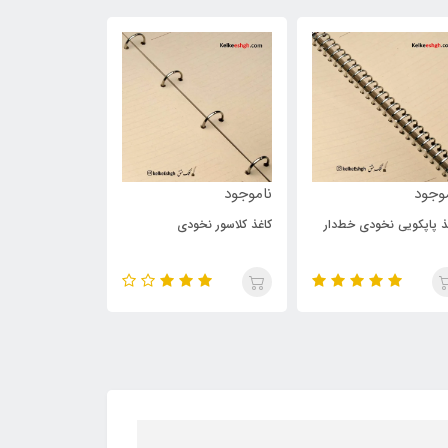
وجود
ناموجود
130,000
تومان
ذ کلاسور نخودی
دفترچه یادداشت مدل
50 عددی)
cheeck box طرح انیمه تحت
تعقیب کد 2216 Trafalgar
Law