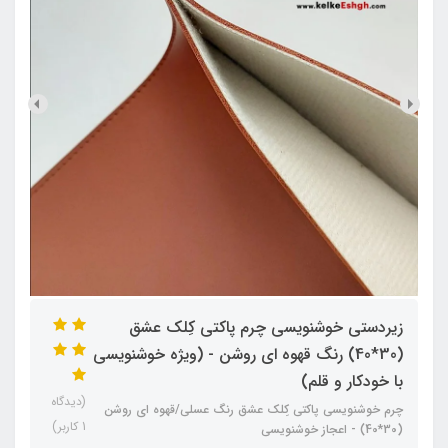
زیردستی خوشنویسی چرم پاکتی کِلک عشق
(30*40) رنگ قهوه ای روشن - (ویژه خوشنویسی
با خودکار و قلم)
(دیدگاه
چرم خوشنویسی پاکتی کِلک عشق رنگ عسلی/قهوه ای روشن
1 کاربر)
(30*40) - اعجاز خوشنویسی