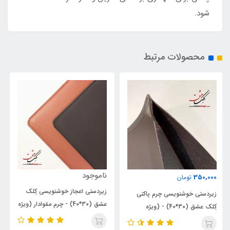
شود.
محصولات مرتبط
40٪
ناموجود
1,200,000
2,000,000
تومان
زیردستی اعجاز خوشنویسی کِلک
زیردستی چرم رومیزی کلک عشق
عشق (30*40) - چرم مقوادار (ویژه
(35*50)
خوشنویسی با خودکار و قلم)