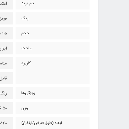
نام برند
اعتد
رنگ
قرمز
حجم
25 میلی‌لیتر
ساخت
ایرا
کاربرد
مناس
قابل
ویژگی‌ها
رنگ 
وزن
50 گرم
ابعاد (طول/عرض/ارتفاع)
40*40*80 میلیمتر