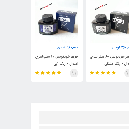
700,000
50,000
260,
تومان
تومان
تومان
جوهر خودنویس 60 میلی‌لیتری
جوهر استامپ اعتدال - رنگ
دال - رنگ آبی
آبی
میلی‌لیتری یوروپ