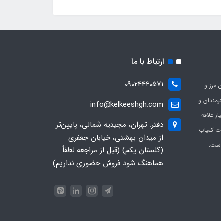
ارتباط با ما
09024440571
 مرز و
ی هنرمندان و
info@kelkeeshgh.com
از علاقه
دفتر: تهران، مجیدیه شمالی، پایین‌تر
ات کمیاب
از میدان بهشتی، خیابان جعفری
است.
(گلستان یکم) (قبل از مراجعه لطفاً
هماهنگ شود فروش حضوری نداریم)