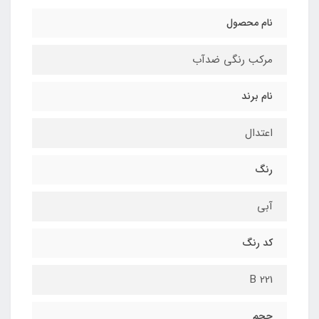
نام محصول
مرکب رنگی ضدآب
نام برند
اعتدال
رنگ
آبی
کد رنگ
221 B
حجم