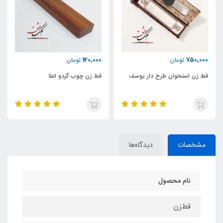
350,000
140,000
تومان
تومان
یوسف
قط زن چوب گردو اعلا
قط زن قارچی چوب عناب
مشخصات
دیدگاه‌ها
نام محصول
قط‌زن