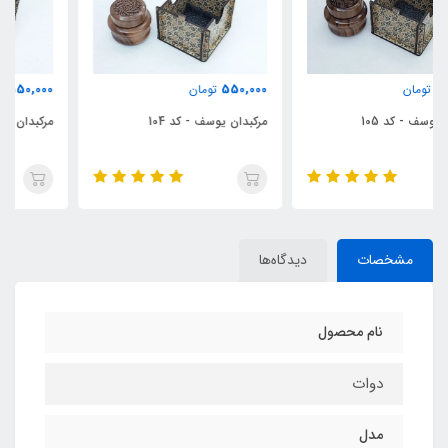
550,000
550,000
تومان
تومان
مرکبدان یوسف - کد 104
مرکبدان یوسف - کد 103
مشخصات
دیدگاه‌ها
نام محصول
دوات
مدل