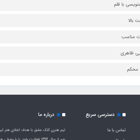
ویسی با قلم
ت بالا
ت مناسب
یی ظاهری
 محکم
دسترسی سریع
درباره ما
تماس با ما
تیم هنری کلک عشق با هدف اعتلای هنر این
بوم از سال 1394 فعالیت خود را با معرف