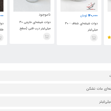
ناموجود
75,000
تومان
دوات شیشه‌ای خارجی 30
وات شیشه‌ای شفاف - ۳0
دوات کریستال خمره‌ای دور
میلی‌لیتر درب قلبی (سطح
طلایی - 20 میل
مقطع بیضی)
‌ای مات نشکن