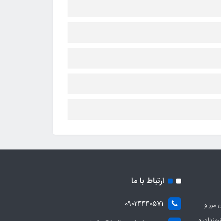
ارتباط با ما
09024440571
 مرز و
ی هنرمندان و