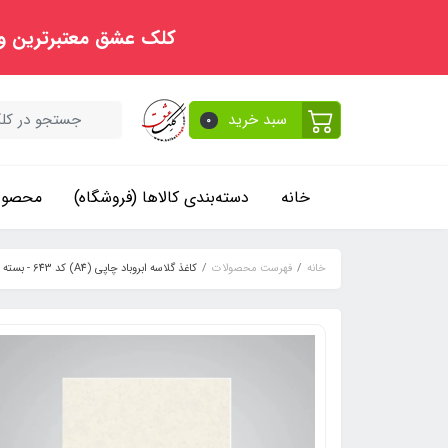
کلک عشق معتبرترین و
سبد خرید
0
خانه
دسته‌بندی کالاها (فروشگاه)
محصولا
خانه
فهرست محصولات
کاغذ گلاسه ابروباد چاپی (A4) کد 643 - بسته 10 برگی