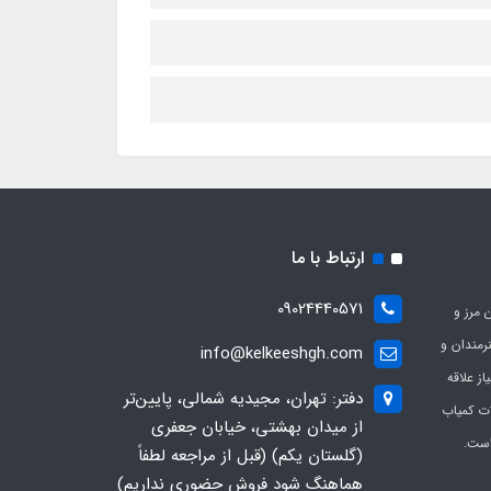
ارتباط با ما
09024440571
 مرز و
ی هنرمندان و
info@kelkeeshgh.com
از علاقه
دفتر: تهران، مجیدیه شمالی، پایین‌تر
ات کمیاب
از میدان بهشتی، خیابان جعفری
است.
(گلستان یکم) (قبل از مراجعه لطفاً
هماهنگ شود فروش حضوری نداریم)