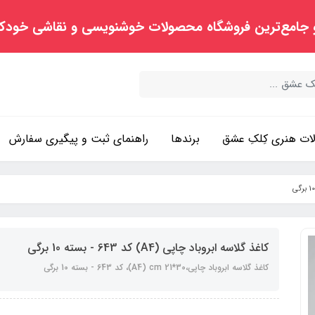
 جامع‌ترین فروشگاه محصولات خوشنویسی و نقاشی خودک
ت هنری کِلکِ عشق
برندها
راهنمای ثبت و پیگیری سفارش
کاغذ گلاسه ابروباد چاپی (A4) کد 643 - بسته 10 برگی
کاغذ گلاسه ابروباد چاپی،30*21 A4) cm)، کد 643 - بسته 10 برگی