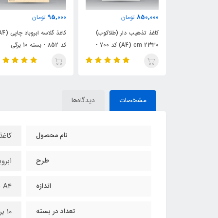
ناموجود
95,000
ومان
تومان
 دار (طلاکوب)
کاغذ گلاسه ابروباد چاپی (A4)
کد 679 - بسته 10 برگی
30*21 A4) cm) کد 700 -
کد 852 - بسته 10 برگی
مشخصات
دیدگاه‌ها
نام محصول
کاغذ
طرح
ابروب
اندازه
A4 (30*21 سانتیمتر)
تعداد در بسته
10 برگ