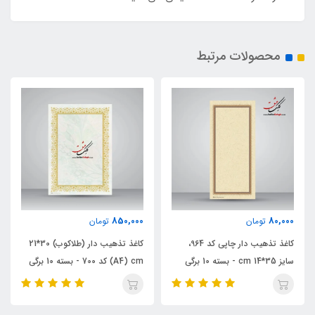
محصولات مرتبط
95,000
850,000
تومان
تومان
کاغذ تذهیب دار چاپی کد 964،
کاغذ تذهیب دار (طلاکوب) 30*21
کاغذ گلاسه ابروباد چا
A4) cm) کد 700 - بسته 10 برگی
852 - بسته 10 برگی