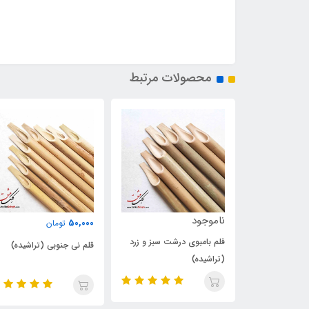
محصولات مرتبط
ناموجود
50,000
تومان
درشت سبز و زرد
ست قلم لاتین و استند
قلم نی جنوبی (تراشیده)