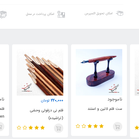
امکان تحویل اکسپرس
امکان پرداخت در محل
ناموجود
0
220,000
تومان
قلم کالیگرافی پارالل پایلوت
قلم نی دزفولی وحشی
ق
Pilot Parallel Pen آبی- سایز
(تراشیده)
10 میل
6mm