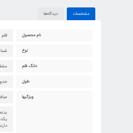
مشخصات
دیدگاه‌ها
نام محصول
قلم 
نوع
شمال
دانگ قلم
مشق
طول
حدود 20 سان
ویژگیها
صاف 
بدنه
یکدس
دارند