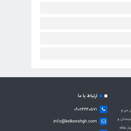
ارتباط با ما
09024440571
 مرز و
ی هنرمندان و
info@kelkeeshgh.com
از علاقه