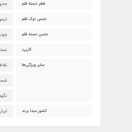
قطر دسته قلم
حدود 12 میل
جنس نوک قلم
ترمو
جنس دسته قلم
چوب 
کاربرد
نستع
سایر ویژگی‌ها
نقاط
شست
نگهد
کشور مبدا برند
ایرا