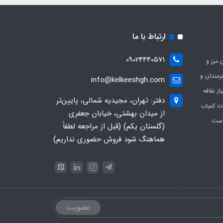
ارتباط با ما
09024440571
 مرز و
ی هنرمندان و
info@kelkeeshgh.com
از علاقه
دفتر: تهران، مجیدیه شمالی، پایین‌تر
ات کمیاب
از میدان بهشتی، خیابان جعفری
است.
(گلستان یکم) (قبل از مراجعه لطفاً
هماهنگ شود فروش حضوری نداریم)
عضویت