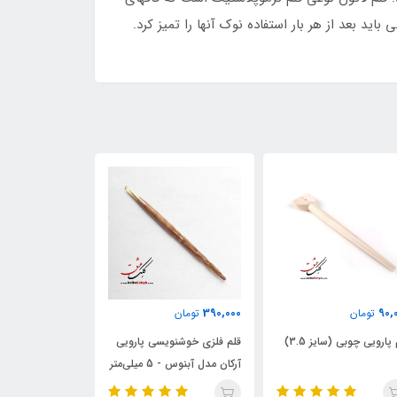
ید بعد از هر بار استفاده نوک آنها را تمیز کرد.
264,000
390,000
90,
تومان
تومان
تومان
پارویی چوبی (سایز 3.5)
قلم فلزی خوشنویسی پارویی
قلم پلیمری خوشن
آرکان مدل آبنوس - 5 میلی‌متر
6 میلی‌متر