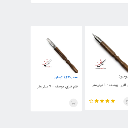
ناموجود
400,000
1,470,
تومان
تومان
نوک فلزی یوسف - 1 میلی
فلزی یوسف - 7 میلی‌متر
دسته قلم یوسف