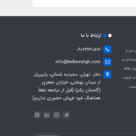
ارتباط با ما
09024440571
 مرز و
ی هنرمندان و
info@kelkeeshgh.com
از علاقه
دفتر: تهران، مجیدیه شمالی، پایین‌تر
ات کمیاب
از میدان بهشتی، خیابان جعفری
است.
(گلستان یکم) (قبل از مراجعه لطفاً
هماهنگ شود فروش حضوری نداریم)