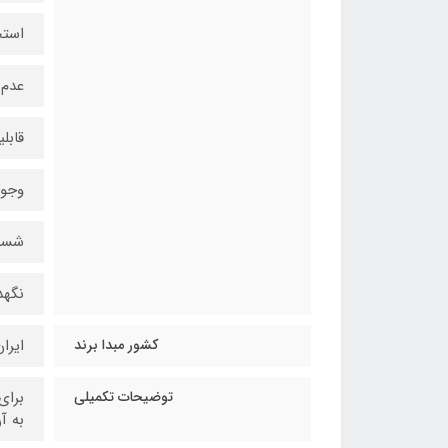
استح
عدم 
قابل
وجود
شست
نگهد
کشور مبدا برند
ایرا
توضیحات تکمیلی
برای
به آن