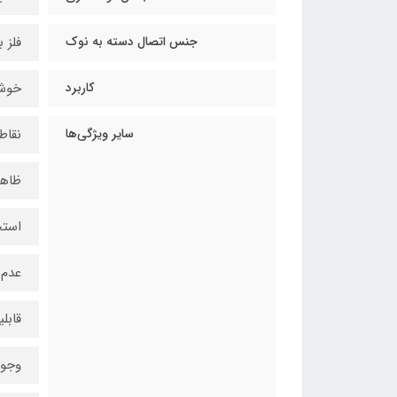
جنس اتصال دسته به نوک
فلز ب
کاربرد
خوشن
سایر ویژگی‌ها
نقاط
ظاهر
استح
عدم 
قابل
وجود