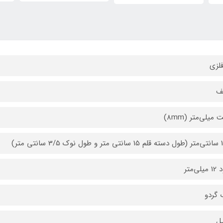
فلزی
ف
یلی‌متر (8mm)
سانتی متر)
ی‌متر
گردو
ل