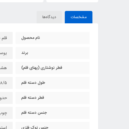
مشخصات
دیدگاه‌ها
نام محصول
قلم 
برند
یوس
قطر نوشتاری (پهنای قلم)
هشت م
طول دسته قلم
18/5 سانتی‌متر (طول دسته قلم 15 سانتی متر و طول نوک 3/5 
قطر دسته قلم
حدود 12 میل
جنس دسته قلم
چوب 
جنس نوک فلزی
استی