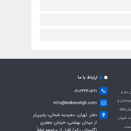
ارتباط با ما
09024440571
 مرز و
ی هنرمندان و
info@kelkeeshgh.com
از علاقه
دفتر: تهران، مجیدیه شمالی، پایین‌تر
ات کمیاب
از میدان بهشتی، خیابان جعفری
است.
(گلستان یکم) (قبل از مراجعه لطفاً