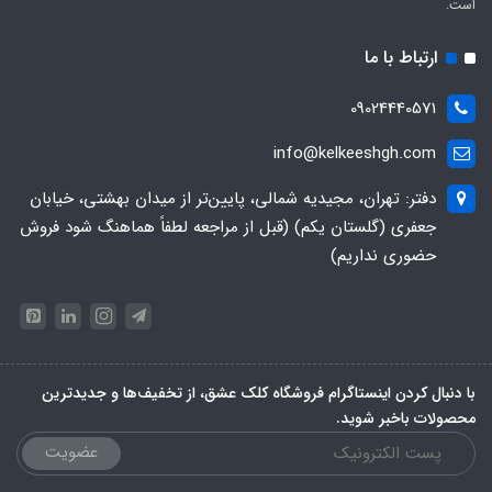
است.
ارتباط با ما
09024440571
info@kelkeeshgh.com
دفتر: تهران، مجیدیه شمالی، پایین‌تر از میدان بهشتی، خیابان
جعفری (گلستان یکم) (قبل از مراجعه لطفاً هماهنگ شود فروش
حضوری نداریم)
با دنبال کردن اینستاگرام فروشگاه کلک عشق، از تخفیف‌ها و جدیدترین‌
محصولات باخبر شوید.
عضویت