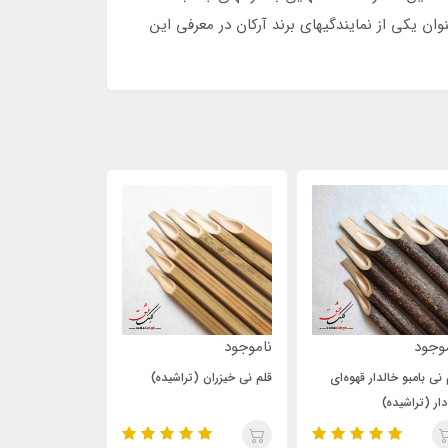
ان یکی از نمایندگیهای برند آرکان در معرفی این
وجود
264,000
220,000
تومان
تومان
 نی خیزران (تراشیده)
قلم نی دزفولی وحشی
قلم پلیمری خوشن
(تراشیده)
6 میلی‌متر